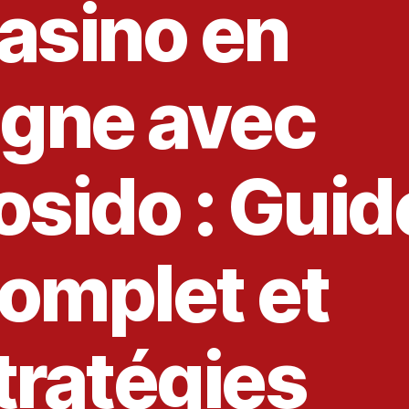
asino en
igne avec
osido : Guid
omplet et
tratégies