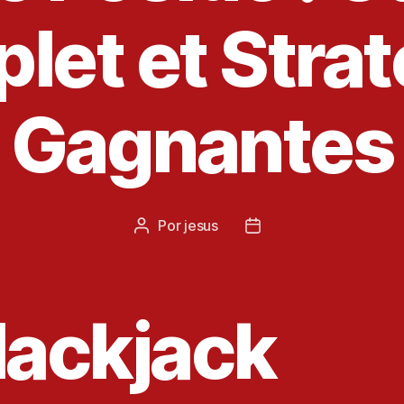
let et Strat
Gagnantes
Por
jesus
Autor
Fecha
de
de
la
la
entrada
entrada
lackjack