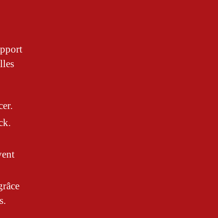
apport
lles
cer.
ck.
vent
grâce
s.