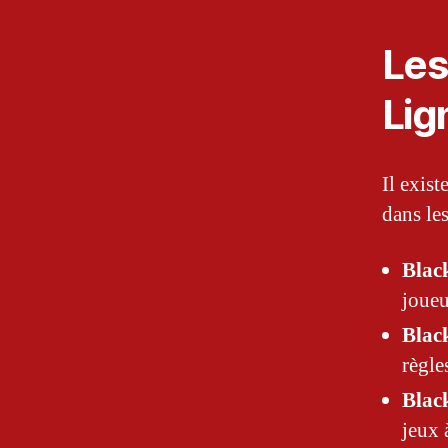
Les
Lig
Il exis
dans les
Blac
joueu
Blac
règle
Blac
jeux à