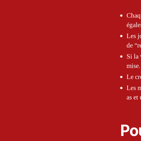
Chaqu
égale
Les j
de “r
Si la
mise.
Le cr
Les m
as et
Po