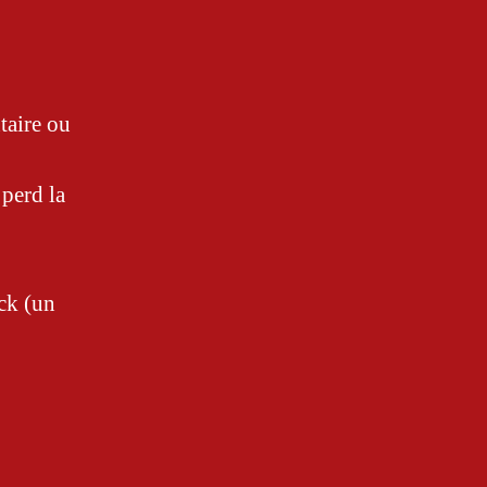
taire ou
 perd la
ck (un