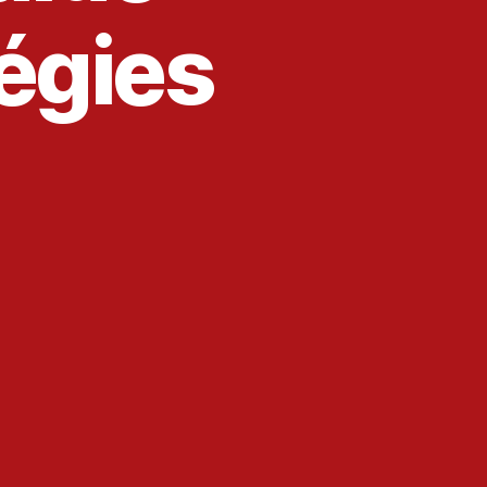
égies