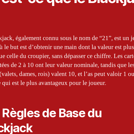
kjack, également connu sous le nom de “21”, est un j
ù le but est d’obtenir une main dont la valeur est plu
e celle du croupier, sans dépasser ce chiffre. Les cart
ées de 2 à 10 ont leur valeur nominale, tandis que le
(valets, dames, rois) valent 10, et l’as peut valoir 1 o
e qui est le plus avantageux pour le joueur.
 Règles de Base du
ckjack