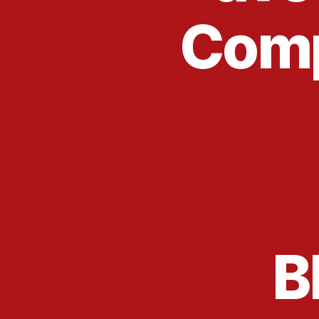
Comp
B