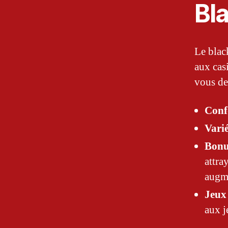
Bla
Le blac
aux cas
vous de
Conf
Varié
Bonu
attra
augme
Jeux 
aux j