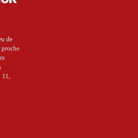
eu de
s proche
es
s
u 11,