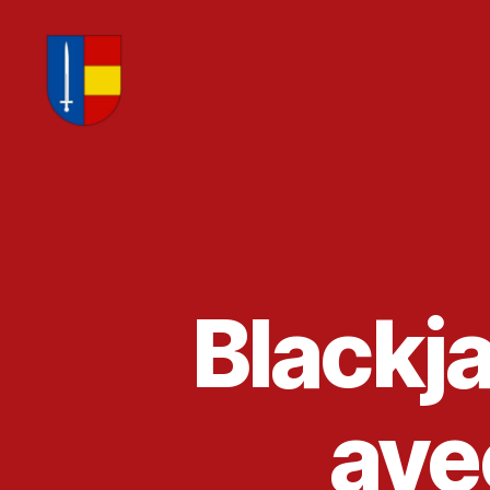
ansoldes
Blackj
ave