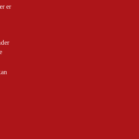
er er
nder
e
kan