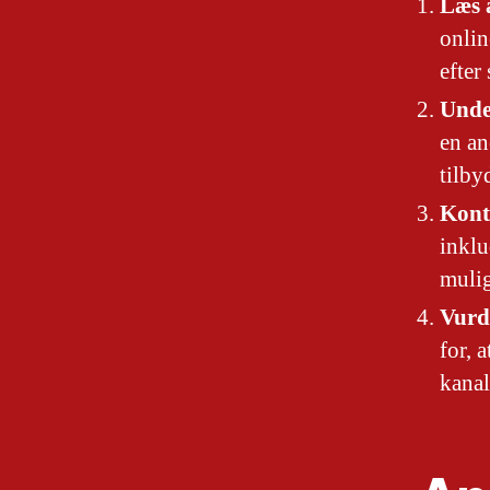
Læs 
onlin
efter
Unde
en an
tilby
Kont
inklu
mulig
Vurd
for, 
kanal