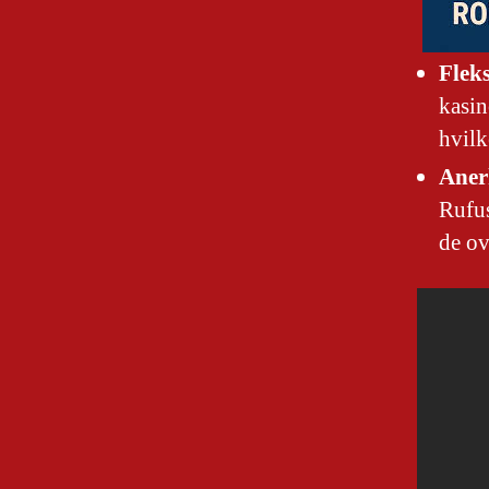
Flek
kasin
hvilk
Aner
Rufus
de ov