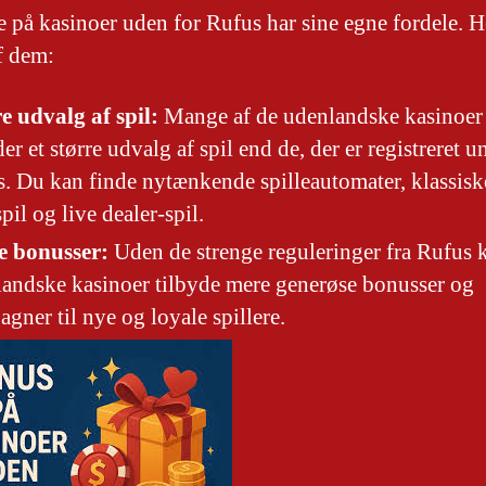
le på kasinoer uden for Rufus har sine egne fordele. H
f dem:
e udvalg af spil:
Mange af de udenlandske kasinoer
der et større udvalg af spil end de, der er registreret u
. Du kan finde nytænkende spilleautomater, klassisk
pil og live dealer-spil.
e bonusser:
Uden de strenge reguleringer fra Rufus 
andske kasinoer tilbyde mere generøse bonusser og
gner til nye og loyale spillere.