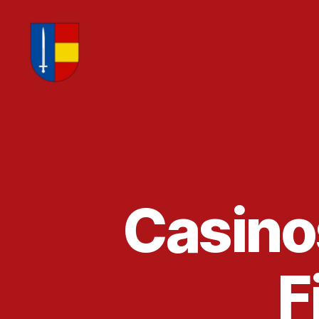
ansoldes
Casino
F