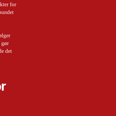
kter for
rbundet
ølger
 gør
de det
r