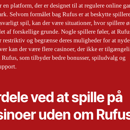
r en platform, der er designet til at regulere online g
rk. Selvom formålet bag Rufus er at beskytte spiller
svarligt spil, kan der være situationer, hvor spillere ø
et af forskellige grunde. Nogle spillere føler, at Ruf
r restriktiv og begrænse deres muligheder for at nyde 
er kan der være flere casinoer, der ikke er tilgængel
Rufus, som tilbyder bedre bonusser, spiludvalg og
upport.
dele ved at spille på
sinoer uden om Rufu