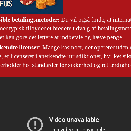
sible betalingsmetoder:
Du vil også finde, at interna
oer typisk tilbyder et bredere udvalg af betalingsmet
et kan gøre det lettere at indbetale og hæve penge.
kendte licenser:
Mange kasinoer, der opererer uden
, er licenseret i anerkendte jurisdiktioner, hvilket sikr
erholder høj standarder for sikkerhed og retfærdighe