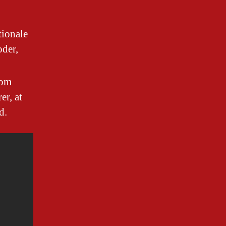
tionale
oder,
 om
er, at
d.