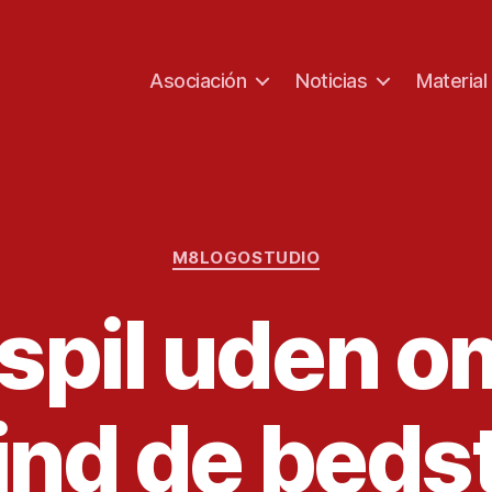
Asociación
Noticias
Material
Categorías
M8LOGOSTUDIO
spil uden o
ind de beds